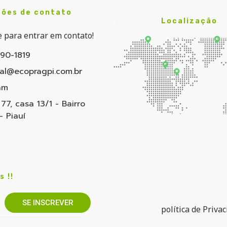
ões de contato
Localização
re para entrar em contato!
190-1819
al@ecopragpi.com.br
am
77, casa 13/1 - Bairro
- Piauí
 !!
SE INSCREVER
política de Priva